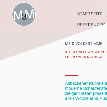
Zum
Inhalt
springen
STARTSEITE
REFERENZEN
MZ & VOLKSSTIMME
DIE MÄRKTE AM WOCH
FÜR SACHSEN-ANHALT
Altbackener Rubriken
moderne Schaufenster
zielgerichteter präs
allen Wochenend-Ausg